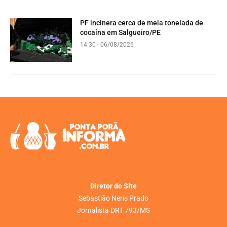
PF incinera cerca de meia tonelada de
cocaína em Salgueiro/PE
14:30 - 06/08/2026
Diretor do Site
Sebastião Neris Prado
Jornalista DRT 793/MS